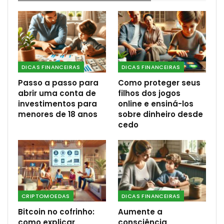
DICAS FINANCEIRAS
DICAS FINANCEIRAS
Passo a passo para
Como proteger seus
abrir uma conta de
filhos dos jogos
investimentos para
online e ensiná-los
menores de 18 anos
sobre dinheiro desde
cedo
CRIPTOMOEDAS
DICAS FINANCEIRAS
Bitcoin no cofrinho:
Aumente a
como explicar
consciência